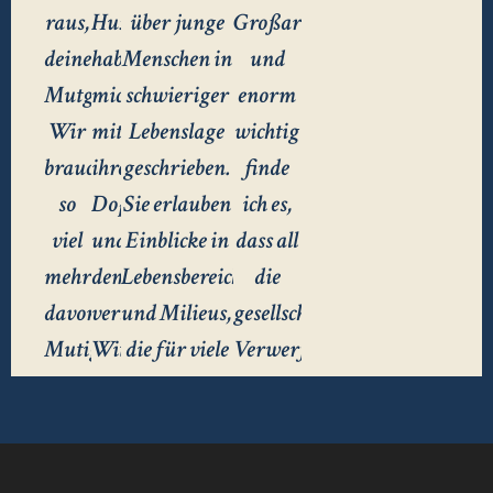
raus,
Huxley
über junge
Großartig
deine
haben
Menschen in
und
Mutgeschichten.
mich
schwieriger
enorm
Wir
mit
Lebenslage
wichtig
brauchen
ihrer
geschrieben.
finde
so
Doppelbodigkeit
Sie erlauben
ich es,
viel
und
Einblicke in
dass all
mehr
dem
Lebensbereiche
die
davon.
versteckten
und Milieus,
gesellschaftlichen
Mutige
Witz
die für viele
Verwerfungen
Figuren
fasziniert.
Menschen
in den
in
Die
alltäglich
Blickpunkt
Romanen
Geschichten
sind, und
der